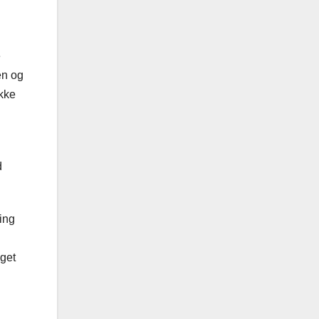
e
en og
ikke
d
ing
iget