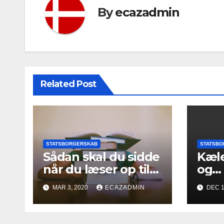
By
ecazadmin
Related Post
STATSBORGERSKAB
STATSBO
Sådan skal du sidde
Kæle
når du læser op til
og
indfødsretsprøven
indf
MAR 3, 2020
ECAZADMIN
DEC 1