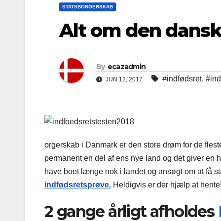
STATSBORGERSKAB
Alt om den dansk
By
ecazadmin
#indfødsret
,
#ind
JUN 12, 2017
orgerskab i Danmark er den store drøm for de fleste
permanent en del af ens nye land og det giver en h
have boet længe nok i landet og ansøgt om at få st
indfødsretsprøve.
Heldigvis er der hjælp at hente
2 gange årligt afholdes