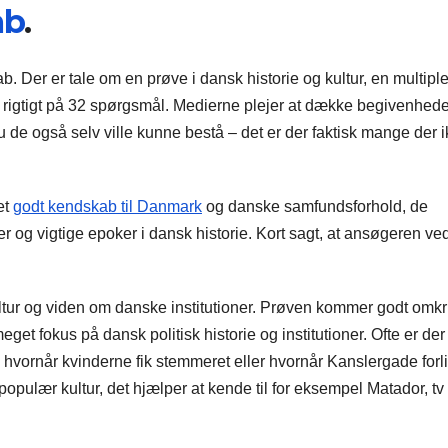
ab
.
kab. Der er tale om en prøve i dansk historie og kultur, en multipl
e rigtigt på 32 spørgsmål. Medierne plejer at dække begivenhed
u de også selv ville kunne bestå – det er der faktisk mange der 
et
godt kendskab til Danmark
og danske samfundsforhold, de
er og vigtige epoker i dansk historie. Kort sagt, at ansøgeren ve
ltur og viden om danske institutioner. Prøven kommer godt omkr
get fokus på dansk politisk historie og institutioner. Ofte er der
hvornår kvinderne fik stemmeret eller hvornår Kanslergade forl
opulær kultur, det hjælper at kende til for eksempel Matador, tv