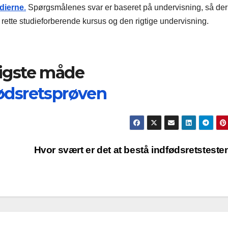
udierne
.
Spørgsmålenes svar er baseret på undervisning, så der
n rette studieforberende kursus og den rigtige undervisning.
igste måde
fødsretsprøven
Hvor svært er det at bestå indfødsretstest