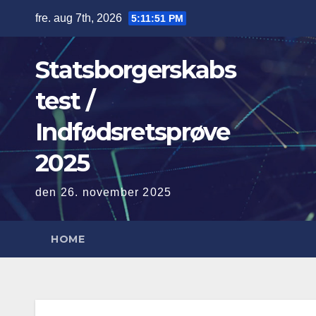
Skip
fre. aug 7th, 2026
5:11:52 PM
to
content
Statsborgerskabs
test /
Indfødsretsprøve
2025
den 26. november 2025
HOME