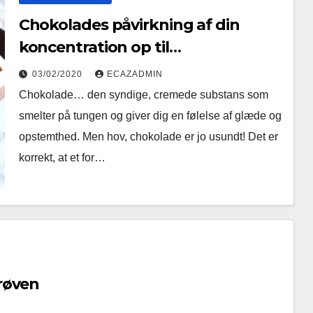
Chokolades påvirkning af din
koncentration op til
indfødsretsprøven
03/02/2020
ECAZADMIN
Chokolade… den syndige, cremede substans som
smelter på tungen og giver dig en følelse af glæde og
opstemthed. Men hov, chokolade er jo usundt! Det er
korrekt, at et for…
røven