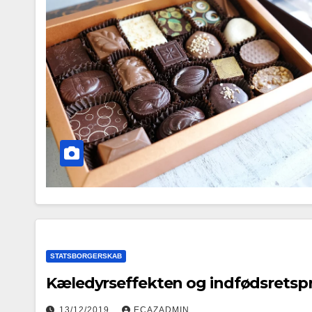
STATSBORGERSKAB
Kæledyrseffekten og indfødsretsp
13/12/2019
ECAZADMIN