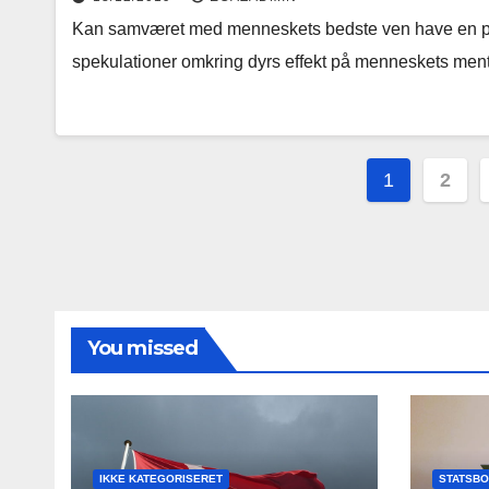
Kan samværet med menneskets bedste ven have en posi
spekulationer omkring dyrs effekt på menneskets ment
Navigat
1
2
til
indlæg
You missed
IKKE KATEGORISERET
STATSB