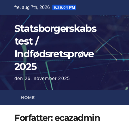
Skip
fre. aug 7th, 2026
9:29:05 PM
to
content
Statsborgerskabs
test /
Indfødsretsprøve
2025
den 26. november 2025
HOME
Forfatter:
ecazadmin