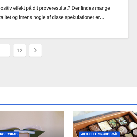
tiv effekt på dit prøveresultat? Der findes mange
alitet og imens nogle af disse spekulationer er…
ion
…
12
ORGERSKAB
AKTUELLE SPØRGSMÅL