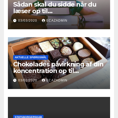
Sådan skal du sidde når du
læser op til
indfødsretsprøven
03/03/2020
ECAZADMIN
AKTUELLE SPØRGSMÅL
Chokolades påvirkning af din
koncentration op til
indfødsretsprøven
03/02/2020
ECAZADMIN
STATSBORGERSKAB