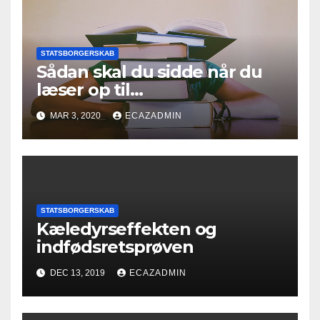
STATSBORGERSKAB
Sådan skal du sidde når du
læser op til
indfødsretsprøven
MAR 3, 2020
ECAZADMIN
STATSBORGERSKAB
Kæledyrseffekten og
indfødsretsprøven
DEC 13, 2019
ECAZADMIN