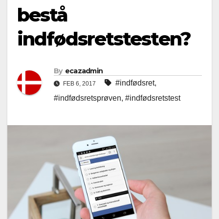
bestå
indfødsretstesten?
By
ecazadmin
#indfødsret
,
FEB 6, 2017
#indfødsretsprøven
,
#indfødsretstest