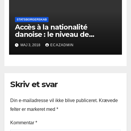
STATSBORGERSKAB
Accès à la nationalité
danoise : le niveau de
l’examen de nationalité
MAJ 3, 2018
ECAZADMIN
danoise est à son summum
Skriv et svar
Din e-mailadresse vil ikke blive publiceret.
Krævede
felter er markeret med
*
Kommentar
*