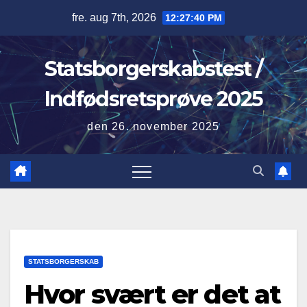
Skip
fre. aug 7th, 2026
12:27:41 PM
to
content
Statsborgerskabstest /
Indfødsretsprøve 2025
den 26. november 2025
STATSBORGERSKAB
Hvor svært er det at