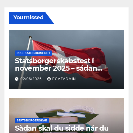
You missed
IKKE KATEGORISERET
Statsborgerskabstest i
november 2025 – sådan
forbereder du dig effektivt
02/06/2025
ECAZADMIN
STATSBORGERSKAB
Sådan skal du sidde når du