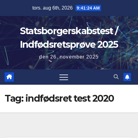
Skip
tors. aug 6th, 2026
9:41:24 AM
to
content
Statsborgerskabstest /
Indfødsretsprøve 2025
den 26. november 2025
Tag:
indfødsret test 2020