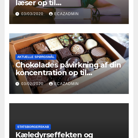
læser op til
indfødsretsprøven
03/03/2020
ECAZADMIN
AKTUELLE SPØRGSMÅL
Chokolades påvirkning af din
koncentration op til
indfødsretsprøven
03/02/2020
ECAZADMIN
STATSBORGERSKAB
Kæledyrseffekten og